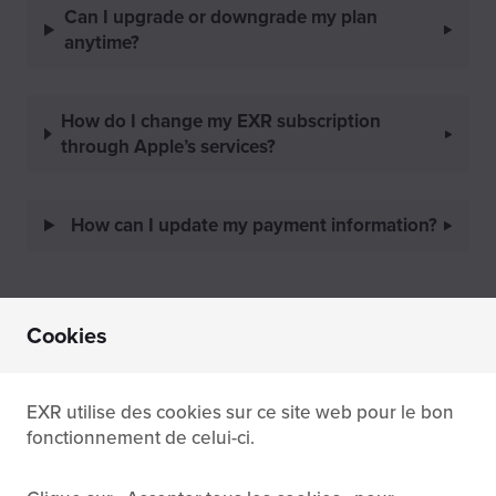
Can I upgrade or downgrade my plan
anytime?
How do I change my EXR subscription
through Apple’s services?
How can I update my payment information?
Cookies
Family plan
EXR utilise des cookies sur ce site web pour le bon
Is there a limit to the number of members
fonctionnement de celui-ci.
joining a family plan?