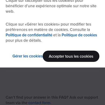
Clique sur
Accepter tous les cookies
pour
How do I upgrade my subscription with the
bénéficier d'une expérience optimale sur notre site
family plan?
web.
Clique sur
Gérer les cookies
pour modifier tes
Can I row with my family members when
préférences en matière de cookies. Consulte la
using the family plan?
Politique de confidentialité
et la
Politique de cookies
pour plus de détails.
How much does a family plan cost?
Gérer les cookies
Accepter tous les cookies
What are the requirements for a family plan?
Can’t find your answer in this FAQ? Ask our support
team via the
contact form
.