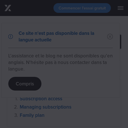
Commencer l'essai gratuit
M
Passer au contenu principal
Télécharger
Fonctionnalités
Home
Support
Account & subscription
Pricing and subscription FAQ
Ce site n'est pas disponible dans la
langue actuelle
Évènements
Blog
Assistance
Select category
L'assistance et le blog ne sont disponibles qu'en
anglais. N'hésite pas à nous contacter dans ta
langue.
Compris
Article overview
Subscription access
Managing subscriptions
Family plan